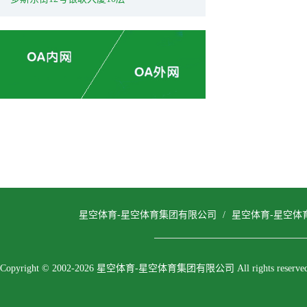
星空体育-星空体育集团有限公司
/
星空体育-星空
Copyright © 2002-2026 星空体育-星空体育集团有限公司 All rights reserved