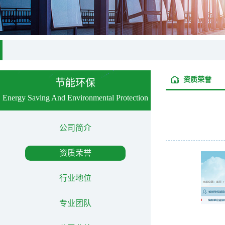
资质荣誉
节能环保
Energy Saving And Environmental Protection
公司简介
资质荣誉
行业地位
专业团队