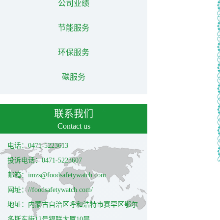
公司业绩
节能服务
环保服务
碳服务
联系我们
Contact us
电话：0471-5223613
投诉电话：0471-5223607
邮箱：imzs@foodsafetywatch.com
网址：//foodsafetywatch.com/
地址：内蒙古自治区呼和浩特市赛罕区鄂尔
多斯东街12号银联大厦10层