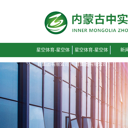
星空体育
星空体育-星空体
星空体育-星空体
新
育集团有限公司
育集团有限公司