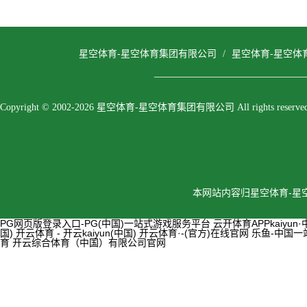
星空体育-星空体育集团有限公司
/
星空体育-星空
Copyright © 2002-2026 星空体育-星空体育集团有限公司 All rights reserved
本网站内容归星空体育-星
PG网页版登录入口-PG(中国)一站式游戏服务平台
云开体育APPkaiyu
国)
开云体育 - 开云kaiyun(中国)
开云体育·-(官方)在线官网
乐鱼-中国一
育
开云综合体育（中国）有限公司官网